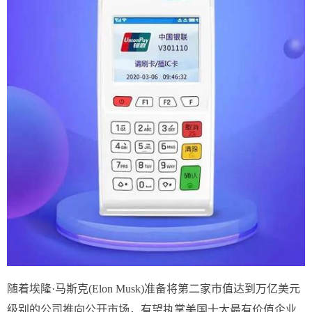
随着埃隆·马斯克(Elon Musk)准备将第二家市值达到万亿美元
级别的公司推向公开市场，有望执掌美国十大最有价值企业