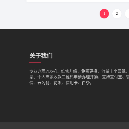
1
2
关于我们
专业办理POS机、维修升级、免费更换，流量卡小票纸
家、个人商家收款二维码申请办理开通，支持支付宝、
信、云闪付、花呗、信用卡、白条。