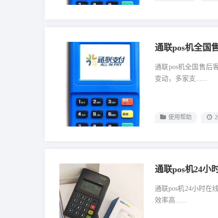
通联pos机全
通联pos机全国售
变动，多家支......
使用帮助
2
通联pos机24
通联pos机24小时
效率高......