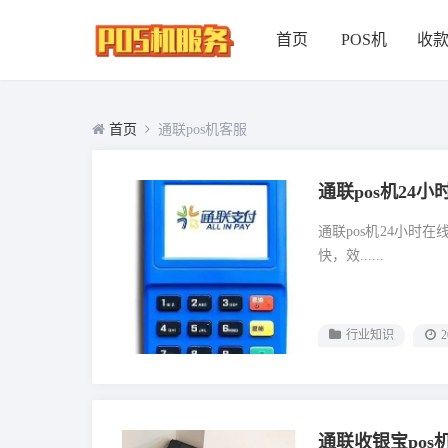
首页
POS机
收
首页
通联pos机客服
通联pos机24
通联pos机24小时
快，效......
行业知识
2
通联收银宝po