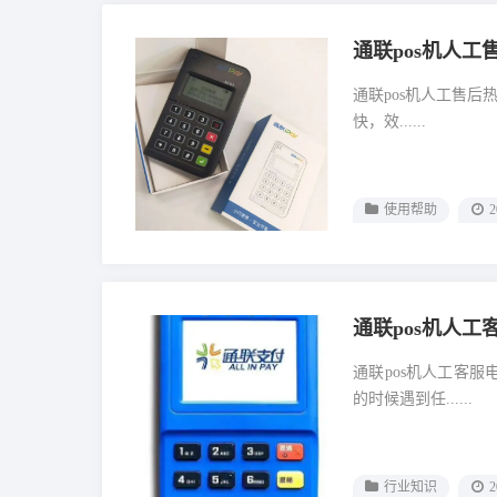
通联pos机人工
通联pos机人工售后
快，效......
使用帮助
2
通联pos机人工
通联pos机人工客
的时候遇到任......
行业知识
2