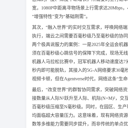
宽，1080P中距离寻物场景上行需求达20Mbp
“增强特性”变为“基础刚需”。
其次，“融入世界”的实时交互需求，呼唤网络
执行，端云之间需要百毫秒级乃至毫秒级的协同
两个极具说服力的案例：一是2025年全运会
须在百毫秒级心跳信号的保障下完成，现场无线网
机器人马拉松比赛中，冠军机器人移动速度达7
秒内即可能脱轨，其接入的5G-A网络要求30
视频卡顿，但在Agentverse时代，网络这条“
最后，“改变世界”的群智协同需求，突破网络资
接数量从人际N²跃升至人际、机际(N+M)²，
百毫秒级压缩至N毫秒级。同时，在园区、生产
均面临超大容量压力。这意味着，现有网络资源
数等多维能力需要同步提升，而非传统的单点优