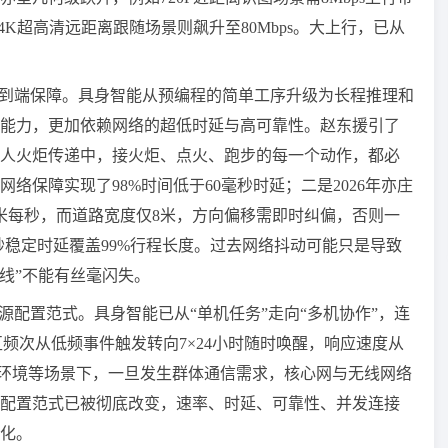
s，4K超高清远距离跟随场景则飙升至80Mbps。大上行，已从
端到端保障。具身智能从预编程的简单工序升级为长程推理和
能力，更加依赖网络的超低时延与高可靠性。赵东援引了
机器人火炬传递中，接火炬、点火、跑步的每一个动作，都必
络保障实现了98%时间低于60毫秒时延；二是2026年亦庄
米每秒，而道路宽度仅8米，方向偏移需即时纠偏，否则一
毫秒稳定时延覆盖99%行程长度。过去网络抖动可能只是导致
生命线”不能有丝毫闪失。
源配置范式。具身智能已从“单机任务”走向“多机协作”，连
交互频次从低频事件触发转向7×24小时随时唤醒，响应速度从
环境等场景下，一旦发生群体通信需求，核心网与无线网络
配置范式已被彻底改变，速率、时延、可靠性、并发连接
化。